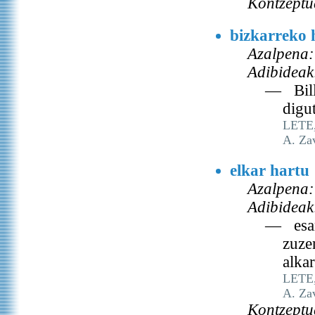
Kontzeptu
bizkarreko h
Azalpena:
Adibideak
— Billa
digu
LETE, 
A. Za
elkar hartu
Azalpena:
Adibideak
— esana
zuze
alka
LETE, 
A. Za
Kontzeptu