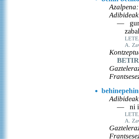
Azalpena:
Adibideak
— gure 
zaba
LETE, 
A. Za
Kontzeptu
BETI
Gaztelera
Frantsese
behinepehi
Adibideak
— ni ik
LETE, 
A. Za
Gaztelera
Frantsese