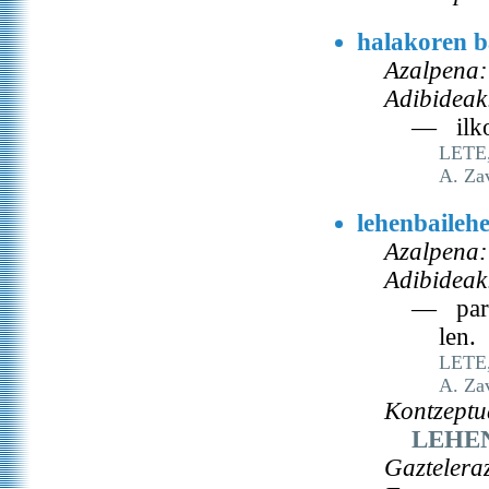
halakoren b
Azalpena:
Adibideak
— ilko 
LETE, 
A. Za
lehenbaileh
Azalpena:
Adibideak
— paraj
len.
LETE, 
A. Za
Kontzeptu
LEHE
Gaztelera