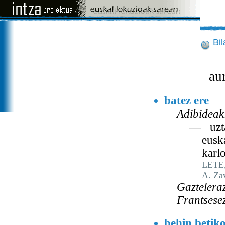
Bi
au
batez ere
Adibideak
— uzta-
eusk
karlo
LETE, 
A. Za
Gaztelera
Frantsese
behin betiko