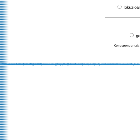
lokuzioa
ga
Korrespondentzia 