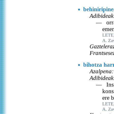
behiniripin
Adibideak
— orra 
emen
LETE, 
A. Za
Gaztelera
Frantsese
bihotza har
Azalpena:
Adibideak
— Insta
kons
ere 
LETE, 
A. Za