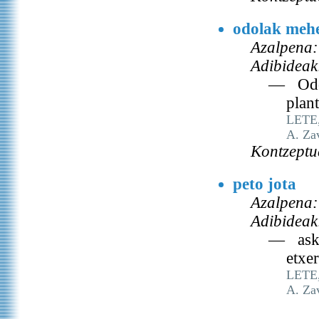
odolak meh
Azalpena:
Adibideak
— Odol
plan
LETE, 
A. Za
Kontzeptu
peto jota
Azalpena:
Adibideak
— asko
etxer
LETE, 
A. Za