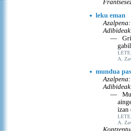
Frantsese
leku eman
Azalpena:
Adibideak
— Griñ
gabi
LETE, 
A. Za
mundua pa
Azalpena:
Adibideak
— Mund
aing
izan
LETE, 
A. Za
Kontzeptu