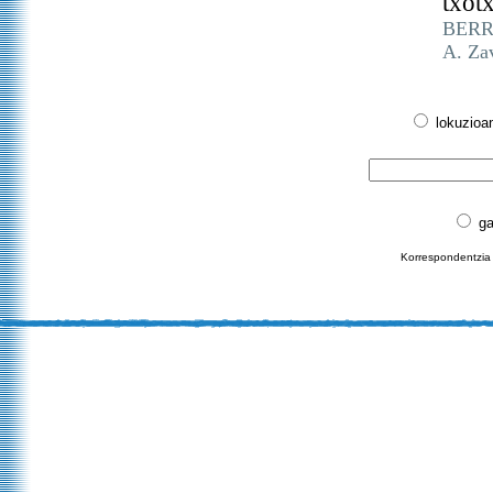
txotx
BERRI
A. Za
lokuzioa
ga
Korrespondentzia 