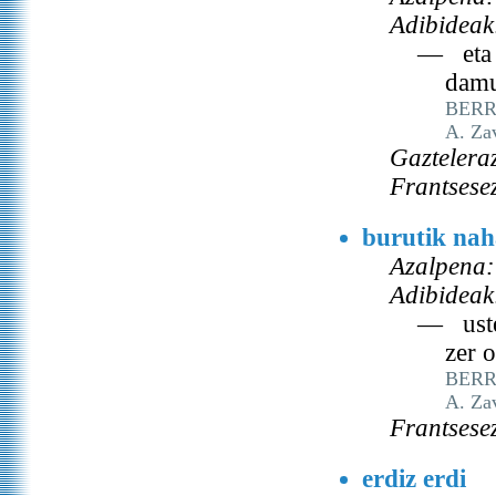
Adibideak
— eta e
damu
BERRI
A. Za
Gaztelera
Frantsese
burutik nah
Azalpena:
Adibideak
— uste 
zer o
BERRI
A. Za
Frantsese
erdiz erdi