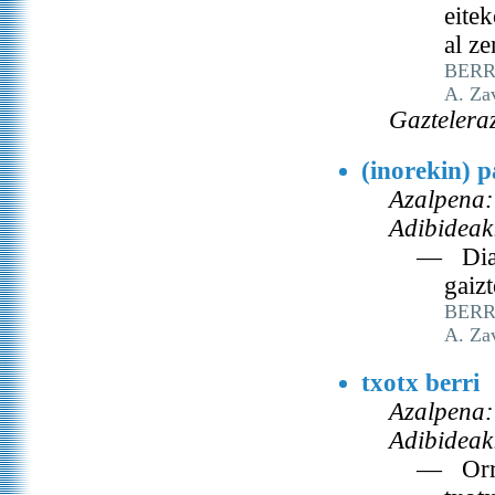
eitek
al z
BERRI
A. Za
Gaztelera
(inorekin) p
Azalpena:
Adibideak
— Diab
gaizt
BERRI
A. Za
txotx berri
Azalpena:
Adibideak
— Orra