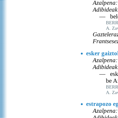
Azalpena:
Adibideak
— beldu
BERRI
A. Za
Gaztelera
Frantsese
esker gaizt
Azalpena:
Adibideak
— eske
be A
BERRI
A. Za
estrapozo e
Azalpena:
Adibideak