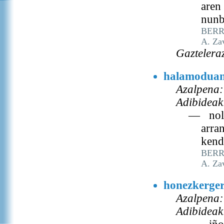
aren
nunb
BERRI
A. Za
Gaztelera
halamodua
Azalpena:
Adibideak
— nola
arra
kend
BERRI
A. Za
honezkerge
Azalpena:
Adibideak