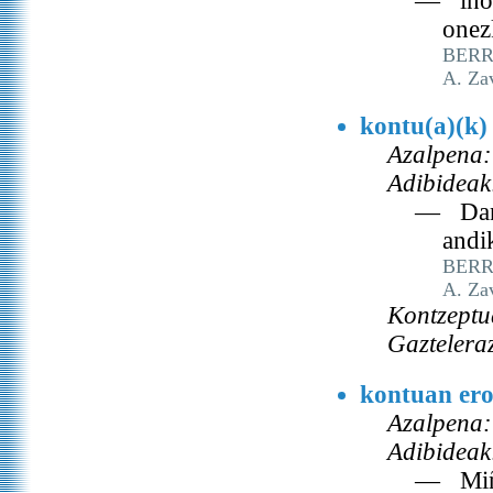
— iñor
onez
BERRI
A. Za
kontu(a)(k)
Azalpena:
Adibideak
— Danak
andi
BERRI
A. Za
Kontzeptu
Gaztelera
kontuan ero
Azalpena:
Adibideak
— Miñ 