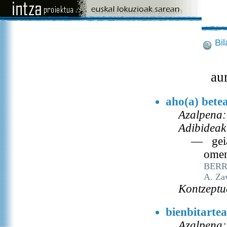
Bi
au
aho(a) bete
Azalpena:
Adibideak
— geiag
omen 
BERRI
A. Za
Kontzeptu
bienbitarte
Azalpena: