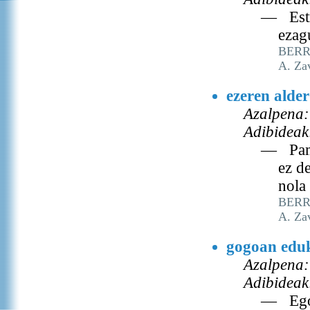
— Estra
ezag
BERRI
A. Za
ezeren alder
Azalpena:
Adibideak
— Pamel
ez de
nola
BERRI
A. Za
gogoan edu
Azalpena:
Adibideak
— Egon-