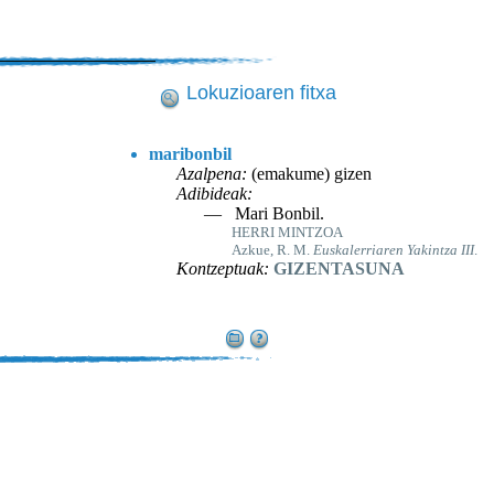
Lokuzioaren fitxa
maribonbil
Azalpena:
(emakume) gizen
Adibideak:
— Mari Bonbil.
HERRI MINTZOA
Azkue, R. M.
Euskalerriaren Yakintza III
.
Kontzeptuak:
GIZENTASUNA