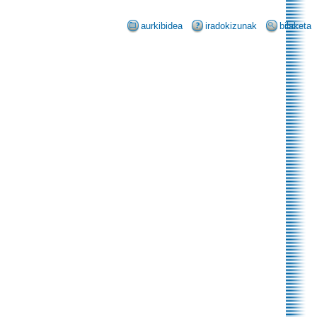
aurkibidea
iradokizunak
bilaketa