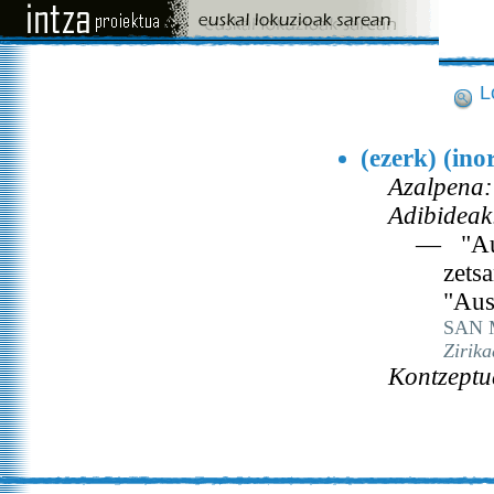
L
(ezerk) (ino
Azalpena:
Adibideak
— "Ausp
zets
"Aus
SAN 
Zirik
Kontzeptu