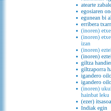
atearte zabal
egosiaren o
egunean bi a
erribera txar
(inoren) etx
(inoren) etx
izan
(inoren) ezte
(inoren) ezte
giltza handie
giltzaporra h
igandero oil
igandero oilo
(inoren) uku
hainbat leku 
(ezer) itsas
Indiak egin