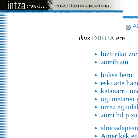
A
ikus
DIRUA
ere
bizturiko zor
zorribiztu
boltsa bero
eskuarte han
katanarru o
ogi metaren 
urrez egind
zorri hil pizt
almoadapean 
Amerikak eg