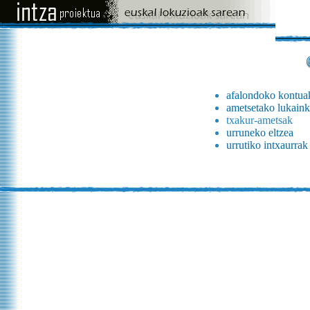
afalondoko kontua
ametsetako lukaink
txakur-ametsak
urruneko eltzea
urrutiko intxaurrak