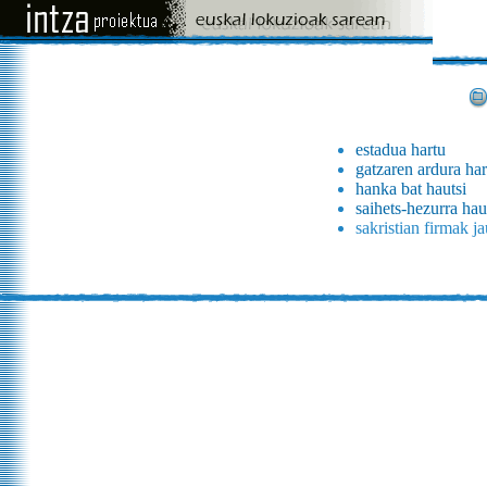
estadua hartu
gatzaren ardura har
hanka bat hautsi
saihets-hezurra hau
sakristian firmak ja