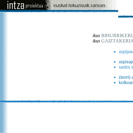
ikus
BIHURRIKERI
ikus
GAIZTAKERI
azpijan
azpiza
sardoi 
(inori) 
kolkoan