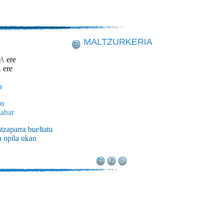
MALTZURKERIA
A
ere
A
ere
a
po
zahar
atzaparra bueltatu
 opila ukan