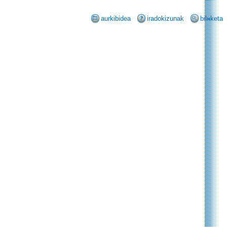
aurkibidea
iradokizunak
bilaketa