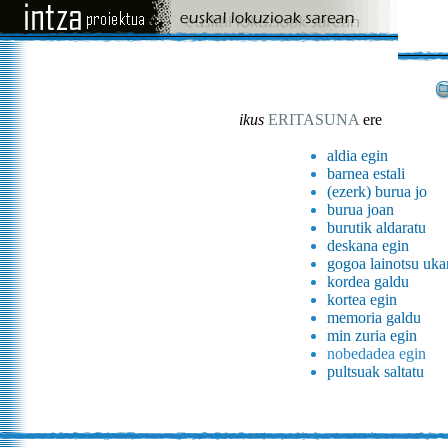
ikus
ERITASUNA
ere
aldia egin
barnea estali
(ezerk) burua jo
burua joan
burutik aldaratu
deskana egin
gogoa lainotsu uka
kordea galdu
kortea egin
memoria galdu
min zuria egin
nobedadea egin
pultsuak saltatu