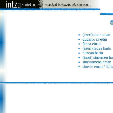
(ezeri) aitor eman
dudarik ez egin
fedea eman
(ezeri) fedea hartu
hitzean hartu
(inori) sinesmen ha
sinestamena eman
sineste eman / hart