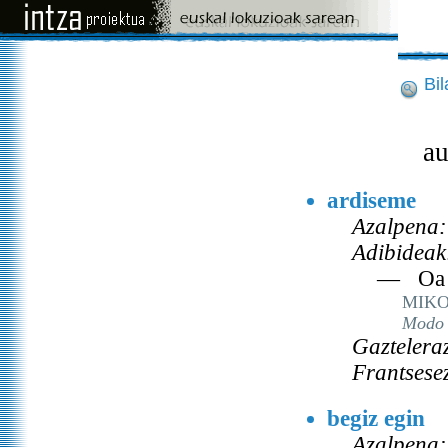
Bi
au
ardiseme
Azalpena:
Adibideak
— Oa v
MIKO
Modo 
Gaztelera
Frantsese
begiz egin
Azalpena: