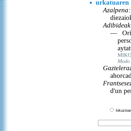
urkatuaren 
Azalpena:
diezaio
Adibideak
— Ori l
pers
ayta
MIKO
Modo 
Gaztelera
ahorca
Frantsese
d'un p
lokuzioa