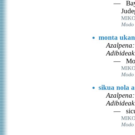
— Bays
Jude
MIKO
Modo 
monta ukan
Azalpena:
Adibideak
— Mon
MIKO
Modo 
sikua nola 
Azalpena:
Adibideak
— sicu
MIKO
Modo 