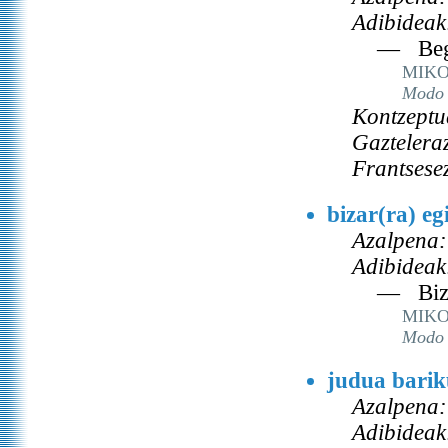
Adibideak
— Begu
MIKO
Modo 
Kontzeptu
Gaztelera
Frantsese
bizar(ra) eg
Azalpena:
Adibideak
— Biza
MIKO
Modo 
judua barik
Azalpena:
Adibideak