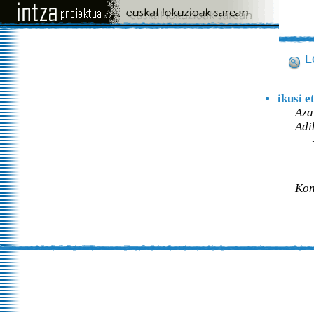
L
ikusi e
Aza
Adi
Kon