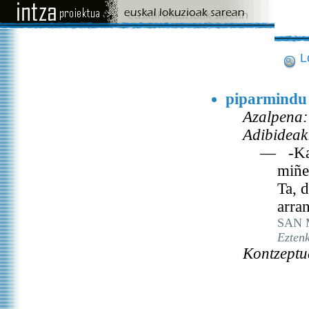
L
piparmindu
Azalpena:
Adibideak
— -Kar
miñe
Ta, 
arran
SAN 
Ezten
Kontzeptu