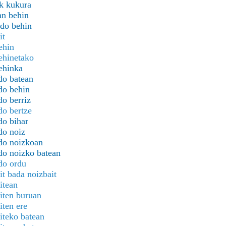
k kukura
an behin
do behin
it
ehin
ehinetako
ehinka
do batean
do behin
do berriz
do bertze
do bihar
do noiz
do noizkoan
do noizko batean
do ordu
it bada noizbait
itean
iten buruan
iten ere
iteko batean