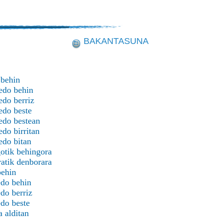
BAKANTASUNA
 behin
edo behin
edo berriz
edo beste
edo bestean
edo birritan
edo bitan
otik behingora
atik denborara
behin
edo behin
edo berriz
edo beste
a alditan