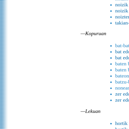
noizik
noizik
noizte
takian
—Kopuruan
bat-ba
bat ed
bat ed
baten 
baten 
bateon
batzu-
nonean
zer ed
zer ed
—Lekuan
hortik