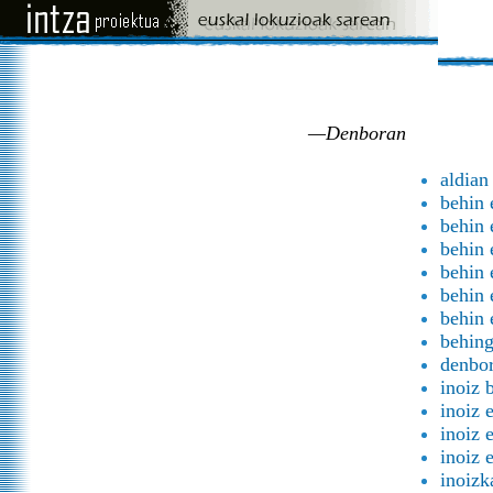
—Denboran
aldian
behin 
behin 
behin 
behin 
behin 
behin 
behing
denbor
inoiz 
inoiz 
inoiz 
inoiz 
inoizk