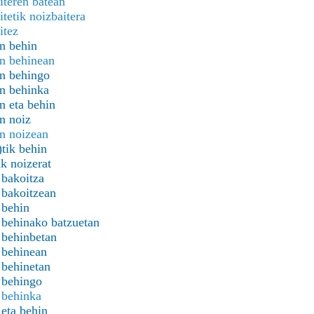
iteren batean
itetik noizbaitera
itez
n behin
n behinean
n behingo
n behinka
n eta behin
n noiz
n noizean
)tik behin
ik noizerat
 bakoitza
 bakoitzean
 behin
 behinako batzuetan
 behinbetan
 behinean
 behinetan
 behingo
 behinka
 eta behin