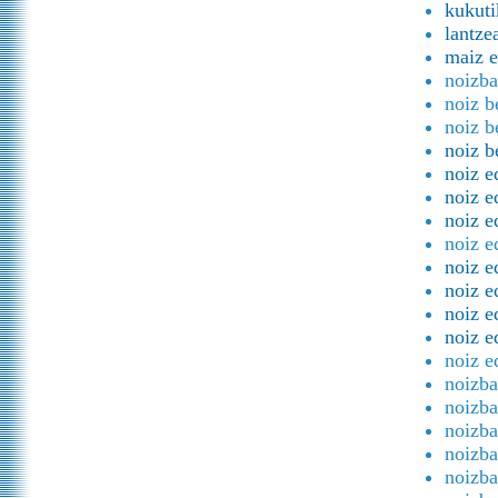
kukuti
lantze
maiz e
noizba
noiz b
noiz b
noiz b
noiz e
noiz e
noiz e
noiz e
noiz e
noiz e
noiz e
noiz e
noiz e
noizba
noizba
noizba
noizba
noizba