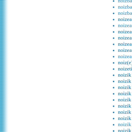
noizba
noizba
noizba
noizea
noizea
noizea
noizea
noizea
noizea
noizea
noiz(e
noizet
noizik
noizik
noizik
noizik
noizik
noizik
noizik
noizik
noizik
noizik