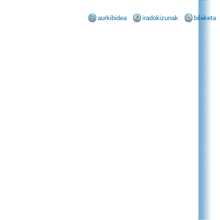
aurkibidea
iradokizunak
bilaketa