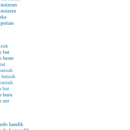
 noizean
 noizera
nka
-potian
tzuk
o bat
o beste
bat
batzuk
 batzuk
batzuk
 bat
o hura
o zer
 edo handik