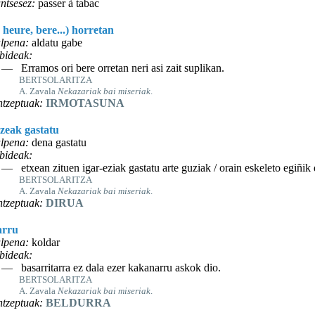
ntsesez:
passer à tabac
 heure, bere...) horretan
lpena:
aldatu gabe
bideak:
— Erramos ori bere orretan neri asi zait suplikan.
BERTSOLARITZA
A. Zavala
Nekazariak bai miseriak
.
tzeptuak:
IRMOTASUNA
ezeak gastatu
lpena:
dena gastatu
bideak:
— etxean zituen igar-eziak gastatu arte guziak / orain eskeleto egiñik 
BERTSOLARITZA
A. Zavala
Nekazariak bai miseriak
.
tzeptuak:
DIRUA
arru
lpena:
koldar
bideak:
— basarritarra ez dala ezer kakanarru askok dio.
BERTSOLARITZA
A. Zavala
Nekazariak bai miseriak
.
tzeptuak:
BELDURRA