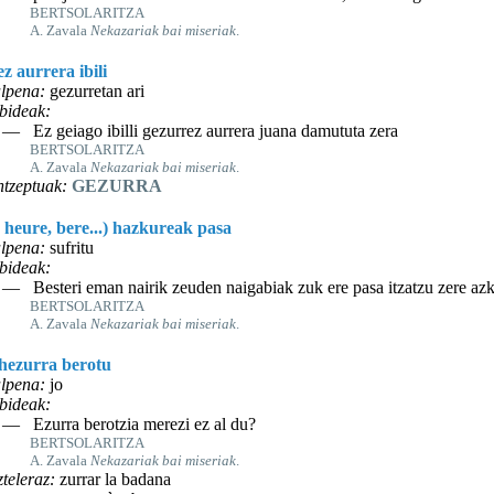
BERTSOLARITZA
A. Zavala
Nekazariak bai miseriak
.
z aurrera ibili
lpena:
gezurretan ari
bideak:
— Ez geiago ibilli gezurrez aurrera juana damututa zera
BERTSOLARITZA
A. Zavala
Nekazariak bai miseriak
.
tzeptuak:
GEZURRA
 heure, bere...) hazkureak pasa
lpena:
sufritu
bideak:
— Besteri eman nairik zeuden naigabiak zuk ere pasa itzatzu zere az
BERTSOLARITZA
A. Zavala
Nekazariak bai miseriak
.
 hezurra berotu
lpena:
jo
bideak:
— Ezurra berotzia merezi ez al du?
BERTSOLARITZA
A. Zavala
Nekazariak bai miseriak
.
teleraz:
zurrar la badana