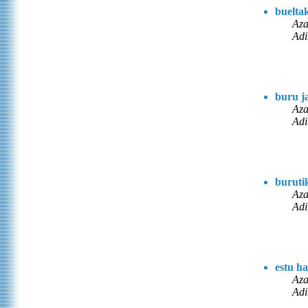
buelta
Aza
Adi
buru j
Aza
Adi
buruti
Aza
Adi
estu h
Aza
Adi