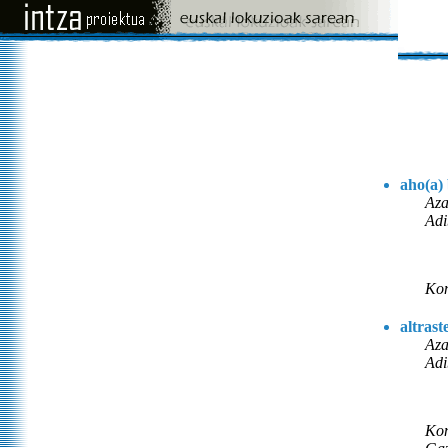
aho(a)
Aza
Adi
Kon
altrast
Aza
Adi
Kon