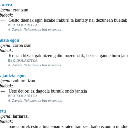
k atera
lpena:
erantzun
bideak:
— Gusto duenak egin lezake irakurri ta kantaty nai dezunean bueltak 
BERTSOLARITZA
A. Zavala
Nekazariak bai miseriak
.
auzia egon
lpena:
zoroa izan
bideak:
— Kristau biziak galdutzen gaitu inozentziak, bestela gaude buru jau
BERTSOLARITZA
A. Zavala
Nekazariak bai miseriak
.
k jantzia egon
lpena:
zuhurra izan
bideak:
— Uste det ori ez dagoala burutik ondo jantzia
BERTSOLARITZA
A. Zavala
Nekazariak bai miseriak
.
artu
lpena:
larriarazi
bideak:
— pareja orrek estu artuta eman ziraten trantzea, baño ezagutu nindue