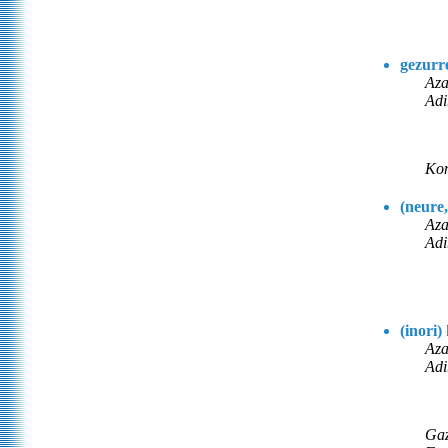
gezurre
Aza
Adi
Kon
(neure,
Aza
Adi
(inori)
Aza
Adi
Gaz