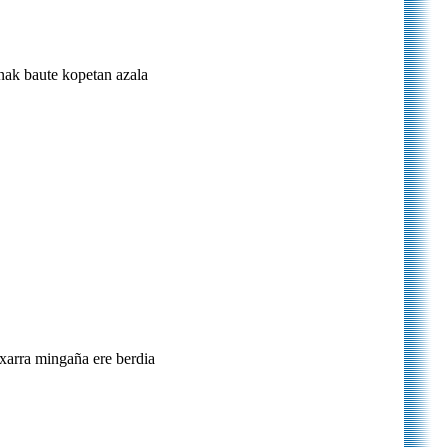
enak baute kopetan azala
xarra mingaña ere berdia