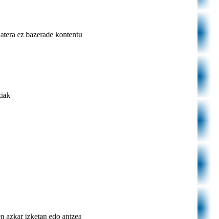
atera ez bazerade kontentu
ziak
n azkar izketan edo antzea