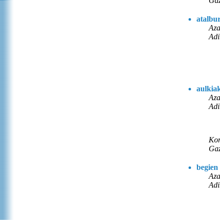
Gaz
atalbu
Aza
Adi
aulkia
Aza
Adi
Kon
Gaz
begien 
Aza
Adi