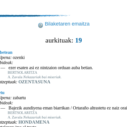
Bilaketaren emaitza
aurkituak:
19
 betean
lpena:
ozenki
bideak:
— ezer esaten asi ez nintzaion orduan auba betian.
BERTSOLARITZA
A. Zavala
Nekazariak bai miseriak
.
tzeptuak:
OZENTASUNA
etu
lpena:
zabartu
bideak:
— Bajezik aundiyena eman biarrikan / Ortaraño altrastetu ez naiz ora
BERTSOLARITZA
A. Zavala
Nekazariak bai miseriak
.
tzeptuak:
HONDAMENA