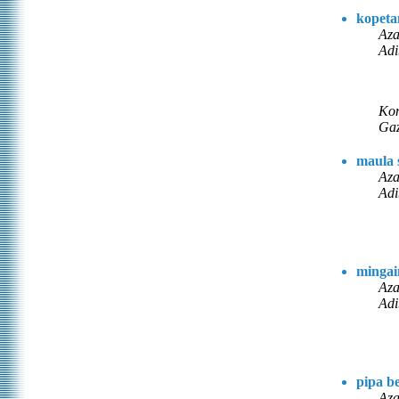
kopeta
Aza
Adi
Kon
Gaz
maula 
Aza
Adi
mingai
Aza
Adi
pipa be
Aza