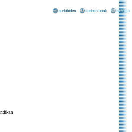
aurkibidea
iradokizunak
bilaketa
indikan