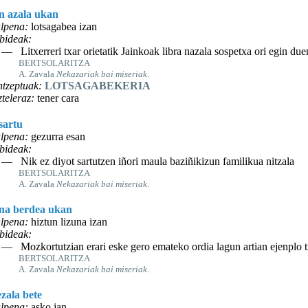
n azala ukan
lpena:
lotsagabea izan
bideak:
— Litxerreri txar orietatik Jainkoak libra nazala sospetxa ori egin du
BERTSOLARITZA
A. Zavala
Nekazariak bai miseriak
.
tzeptuak:
LOTSAGABEKERIA
teleraz:
tener cara
sartu
lpena:
gezurra esan
bideak:
— Nik ez diyot sartutzen iñori maula baziñikizun familikua nitzala
BERTSOLARITZA
A. Zavala
Nekazariak bai miseriak
.
na berdea ukan
lpena:
hiztun lizuna izan
bideak:
— Mozkortutzian erari eske gero emateko ordia lagun artian ejenplo t
BERTSOLARITZA
A. Zavala
Nekazariak bai miseriak
.
zala bete
lpena:
asko jan