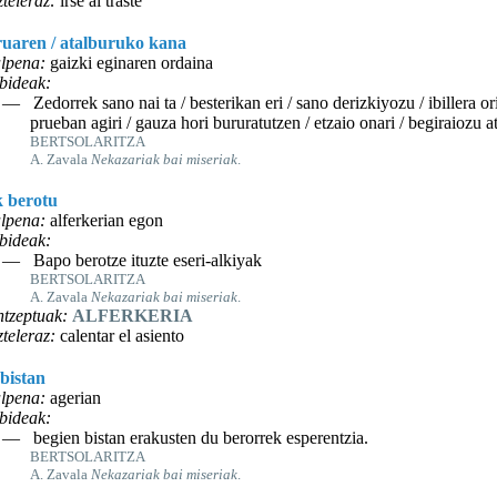
teleraz:
irse al traste
ruaren / atalburuko kana
lpena:
gaizki eginaren ordaina
bideak:
— Zedorrek sano nai ta / besterikan eri / sano derizkiyozu / ibillera o
prueban agiri / gauza hori bururatutzen / etzaio onari / begiraiozu a
BERTSOLARITZA
A. Zavala
Nekazariak bai miseriak
.
k berotu
lpena:
alferkerian egon
bideak:
— Bapo berotze ituzte eseri-alkiyak
BERTSOLARITZA
A. Zavala
Nekazariak bai miseriak
.
tzeptuak:
ALFERKERIA
teleraz:
calentar el asiento
bistan
lpena:
agerian
bideak:
— begien bistan erakusten du berorrek esperentzia.
BERTSOLARITZA
A. Zavala
Nekazariak bai miseriak
.