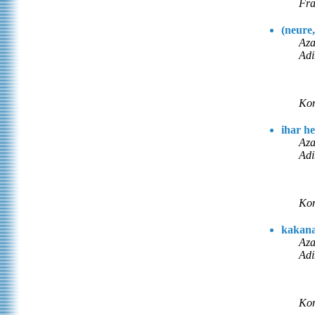
Fra
(neure,
Aza
Adi
Kon
ihar h
Aza
Adi
Kon
kakan
Aza
Adi
Kon