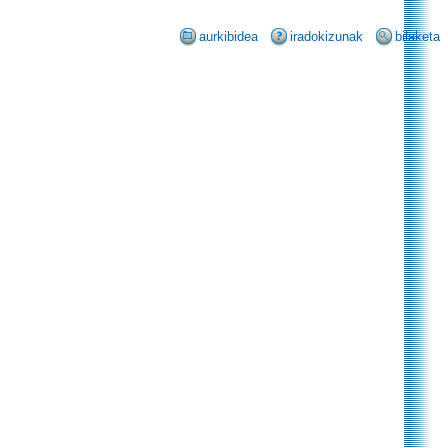
aurkibidea
iradokizunak
bilaketa