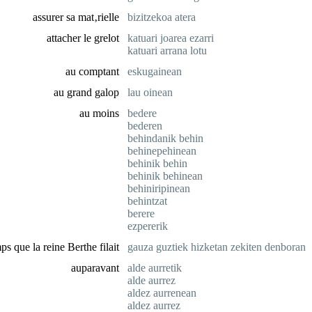
assurer sa mat‚rielle
bizitzekoa atera
attacher le grelot
katuari joarea ezarri
katuari arrana lotu
au comptant
eskugainean
au grand galop
lau oinean
au moins
bedere
bederen
behindanik behin
behinepehinean
behinik behin
behinik behinean
behiniripinean
behintzat
berere
ezpererik
ps que la reine Berthe filait
gauza guztiek hizketan zekiten denboran
auparavant
alde aurretik
alde aurrez
aldez aurrenean
aldez aurrez