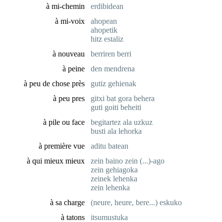
à mi-chemin
erdibidean
à mi-voix
ahopean
ahopetik
hitz estaliz
à nouveau
berriren berri
à peine
den mendrena
à peu de chose près
gutiz gehienak
à peu pres
gitxi bat gora behera
guti goiti beheiti
à pile ou face
begitartez ala uzkuz
busti ala lehorka
à première vue
aditu batean
à qui mieux mieux
zein baino zein (...)-ago
zein gehiagoka
zeinek lehenka
zein lehenka
à sa charge
(neure, heure, bere...) eskuko
à tatons
itsumustuka