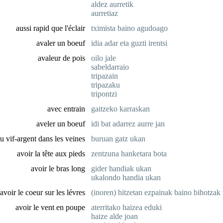
aldez aurretik
aurretiaz
aussi rapid que l'éclair
tximista baino agudoago
avaler un boeuf
idia adar eta guzti irentsi
avaleur de pois
oilo jale
sabeldarraio
tripazain
tripazaku
tripontzi
avec entrain
gaitzeko karraskan
aveler un boeuf
idi bat adarrez aurre jan
u vif-argent dans les veines
buruan gatz ukan
avoir la tête aux pieds
zentzuna hanketara bota
avoir le bras long
gider handiak ukan
ukalondo handia ukan
avoir le coeur sur les lévres
(inoren) hitzetan ezpainak baino bihotzak
avoir le vent en poupe
aterritako haizea eduki
haize alde joan