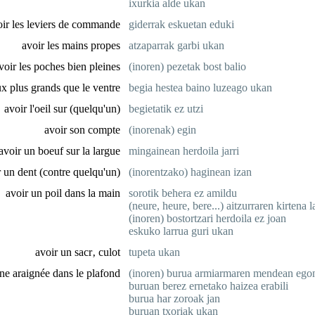
ixurkia alde ukan
oir les leviers de commande
giderrak eskuetan eduki
avoir les mains propes
atzaparrak garbi ukan
voir les poches bien pleines
(inoren) pezetak bost balio
ux plus grands que le ventre
begia hestea baino luzeago ukan
avoir l'oeil sur (quelqu'un)
begietatik ez utzi
avoir son compte
(inorenak) egin
avoir un boeuf sur la largue
mingainean herdoila jarri
r un dent (contre quelqu'un)
(inorentzako) haginean izan
avoir un poil dans la main
sorotik behera ez amildu
(neure, heure, bere...) aitzurraren kirtena 
(inoren) bostortzari herdoila ez joan
eskuko larrua guri ukan
avoir un sacr‚ culot
tupeta ukan
ne araignée dans le plafond
(inoren) burua armiarmaren mendean ego
buruan berez ernetako haizea erabili
burua har zoroak jan
buruan txoriak ukan