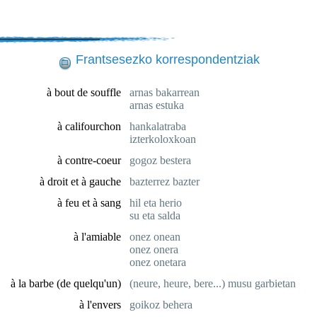
Frantsesezko korrespondentziak
à bout de souffle
arnas bakarrean
arnas estuka
à califourchon
hankalatraba
izterkoloxkoan
à contre-coeur
gogoz bestera
à droit et à gauche
bazterrez bazter
à feu et à sang
hil eta herio
su eta salda
à l'amiable
onez onean
onez onera
onez onetara
à la barbe (de quelqu'un)
(neure, heure, bere...) musu garbietan
à l'envers
goikoz behera