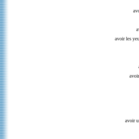
av
a
avoir les ye
avoi
avoir u