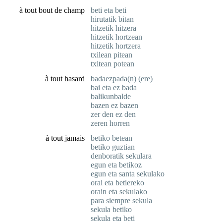
à tout bout de champ
beti eta beti
hirutatik bitan
hitzetik hitzera
hitzetik hortzean
hitzetik hortzera
txilean pitean
txitean potean
à tout hasard
badaezpada(n) (ere)
bai eta ez bada
balikunbalde
bazen ez bazen
zer den ez den
zeren horren
à tout jamais
betiko betean
betiko guztian
denboratik sekulara
egun eta betikoz
egun eta santa sekulako
orai eta betiereko
orain eta sekulako
para siempre sekula
sekula betiko
sekula eta beti