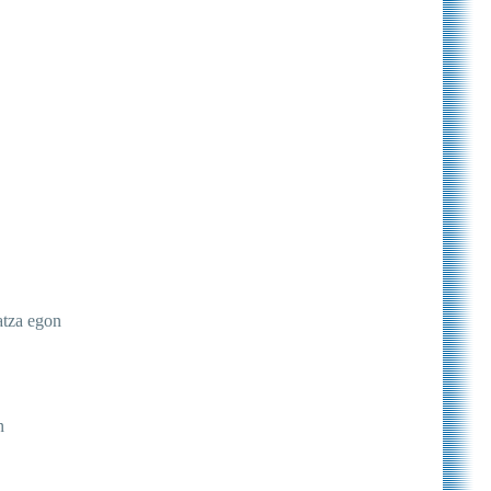
latza egon
n