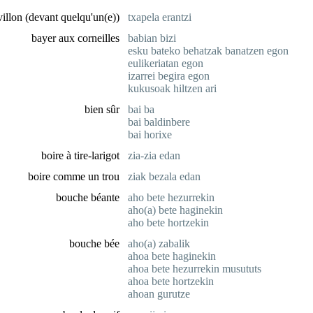
villon (devant quelqu'un(e))
txapela erantzi
bayer aux corneilles
babian bizi
esku bateko behatzak banatzen egon
eulikeriatan egon
izarrei begira egon
kukusoak hiltzen ari
bien sûr
bai ba
bai baldinbere
bai horixe
boire à tire-larigot
zia-zia edan
boire comme un trou
ziak bezala edan
bouche béante
aho bete hezurrekin
aho(a) bete haginekin
aho bete hortzekin
bouche bée
aho(a) zabalik
ahoa bete haginekin
ahoa bete hezurrekin musututs
ahoa bete hortzekin
ahoan gurutze