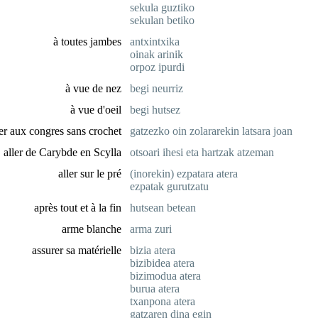
sekula guztiko
sekulan betiko
à toutes jambes
antxintxika
oinak arinik
orpoz ipurdi
à vue de nez
begi neurriz
à vue d'oeil
begi hutsez
ler aux congres sans crochet
gatzezko oin zolararekin latsara joan
aller de Carybde en Scylla
otsoari ihesi eta hartzak atzeman
aller sur le pré
(inorekin) ezpatara atera
ezpatak gurutzatu
après tout et à la fin
hutsean betean
arme blanche
arma zuri
assurer sa matérielle
bizia atera
bizibidea atera
bizimodua atera
burua atera
txanpona atera
gatzaren dina egin