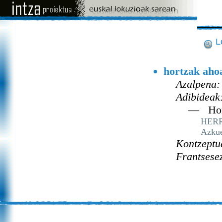
L
hortzak aho
Azalpena:
Adibideak
— Hort
HER
Azku
Kontzeptu
Frantsese