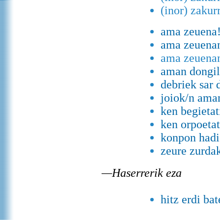
(inor) zakur
ama zeuena
ama zeuenan
ama zeuenan
aman dongil
debriek sar 
joiok/n ama
ken begietat
ken orpoetat
konpon hadi
zeure zurda
—Haserrerik eza
hitz erdi ba