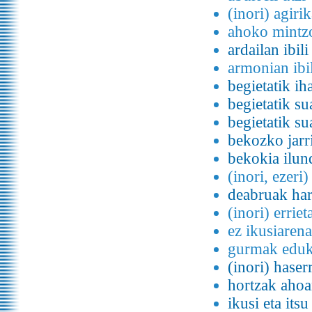
(inori) agiri
ahoko mintzo
ardailan ibili
armonian ibil
begietatik ih
begietatik su
begietatik su
bekozko jarr
bekokia ilun
(inori, ezeri
deabruak har
(inori) errie
ez ikusiarena
gurmak eduk
(inori) haser
hortzak aho
ikusi eta itsu