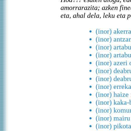
amorrarazita; azken fin
eta, ahal dela, leku eta 
(inor) akerra
(inor) antzar
(inor) artabu
(inor) artab
(inor) azeri 
(inor) deabr
(inor) deabr
(inor) erreka
(inor) haize
(inor) kaka-
(inor) komun
(inor) mairu
(inor) pikota