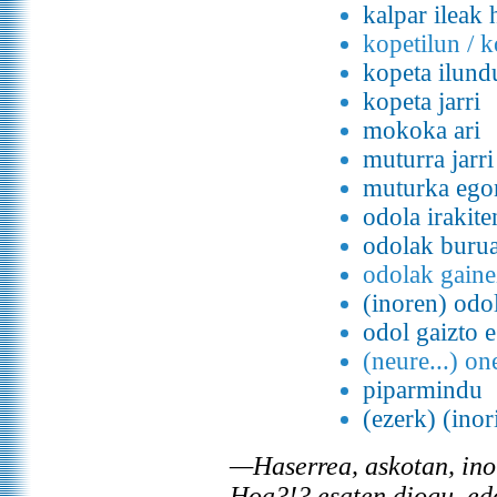
kalpar ileak 
kopetilun / k
kopeta ilund
kopeta jarri
mokoka ari
muturra jarri
muturka ego
odola irakite
odolak burua
odolak gaine
(inoren) odol
odol gaizto 
(neure...) one
piparmindu
(ezerk) (ino
—Haserrea, askotan, ino
Hoa?!? esaten diogu, ed