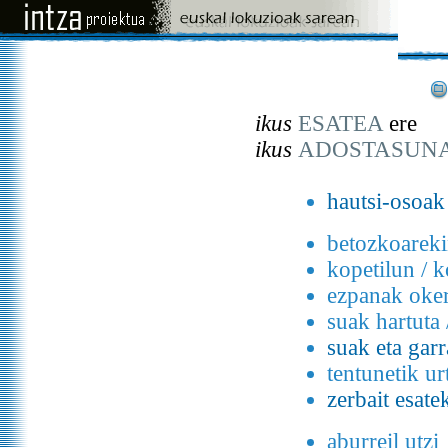
ikus
ESATEA
ere
ikus
ADOSTASUN
hautsi-osoak
betozkoarek
kopetilun / k
ezpanak oker
suak hartuta 
suak eta garr
tentunetik u
zerbait esat
aburreil utzi