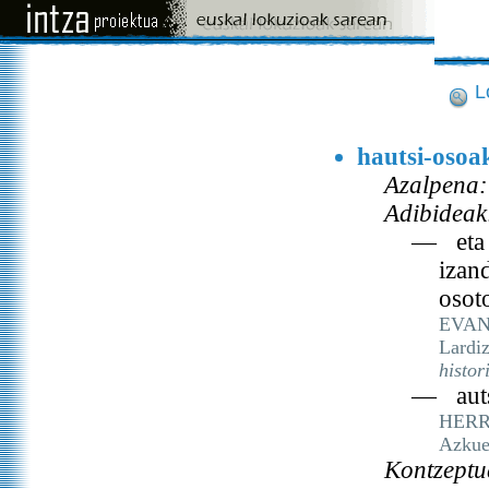
L
hautsi-osoa
Azalpena:
Adibideak
— eta l
izand
osot
EVA
Lardiz
histor
— autsi
HERR
Azkue
Kontzeptu