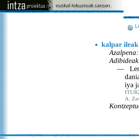
L
kalpar ilea
Azalpena:
Adibideak
— Lengo
dania
iya j
ITURZ
A. Za
Kontzeptu