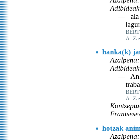
Azalpena:
Adibideak
— ala f
lagu
BERT
A. Za
hanka(k) ja
Azalpena:
Adibideak
— Anka 
traba
BERT
A. Za
Kontzeptu
Frantsese
hotzak anim
Azalpena: