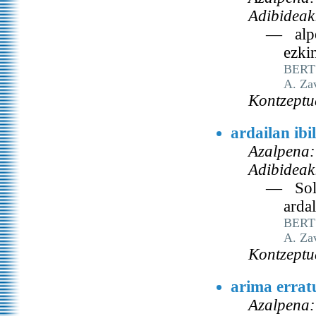
Adibideak
— alpe
ezki
BERT
A. Za
Kontzeptu
ardailan ibil
Azalpena:
Adibideak
— Sold
ardal
BERT
A. Za
Kontzeptu
arima errat
Azalpena: