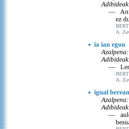
Adibideak
— Anim
ez d
BERT
A. Za
ia ian egon
Azalpena:
Adibideak
— Lena
BERT
A. Za
igual berea
Azalpena:
Adibideak
— auldu
besu