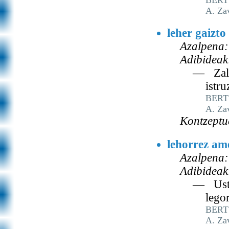
BERT
A. Za
leher gaizto
Azalpena:
Adibideak
— Zaldi
istru
BERT
A. Za
Kontzeptu
lehorrez am
Azalpena:
Adibideak
— Uste
lego
BERT
A. Za