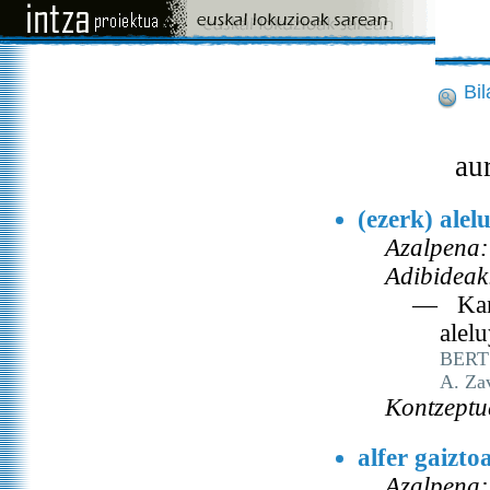
Bi
au
(ezerk) alel
Azalpena:
Adibideak
— Kantu
alel
BERT
A. Za
Kontzeptu
alfer gaizto
Azalpena: