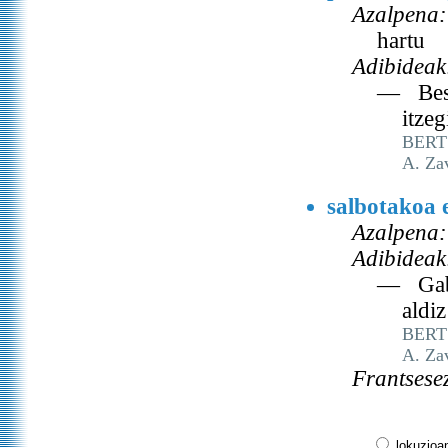
Azalpena:
hartu
Adibideak
— Beste
itzeg
BERT
A. Za
salbotakoa 
Azalpena:
Adibideak
— Gaber
aldiz
BERT
A. Za
Frantsese
lokuzioa