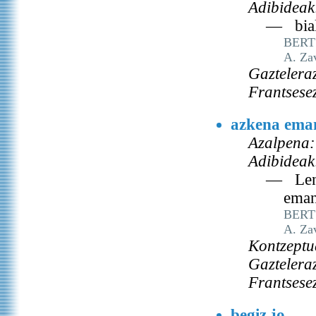
Adibideak
— biald
BERT
A. Za
Gaztelera
Frantsese
azkena ema
Azalpena:
Adibideak
— Lena
eman
BERT
A. Za
Kontzeptu
Gaztelera
Frantsese
begiz jo