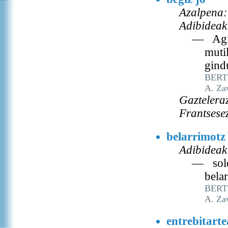
Azalpena:
Adibideak
— Agin
mutil
gind
BERT
A. Za
Gaztelera
Frantsese
belarrimotz
Adibideak
— solda
bela
BERT
A. Za
entrebitart