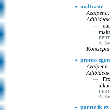
maltraste
Azalpena:
Adibideak
— naiz 
maltr
BERT
A. Za
Kontzeptu
pronto egon
Azalpena:
Adibideak
— Etxe
alka
BERT
A. Za
punturik ez