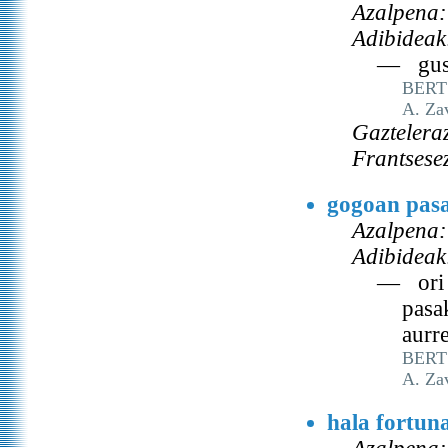
Azalpena:
Adibideak
— gusto
BERT
A. Za
Gaztelera
Frantsese
gogoan pas
Azalpena:
Adibideak
— ori a
pasak
aurr
BERT
A. Za
hala fortun